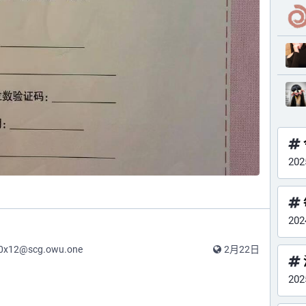
20
20
0x12@scg.owu.one
2月22日
20