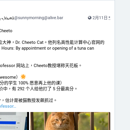
ܐܣܛ来个古叙利亚文的名字
@
sunnymorning@alive.bar
2月11日
*
eeto
位大神，Dr. Cheeto Cat。他列名高性能计算中心官网的 
urs: By appointment or opening of a tuna can
professor 网站上，Cheeto教授堪称天花板。
Awesome）
与评分的学生 100% 愿意再上他的课）
 个评价中，有 292 个人给他打了 5 分最高分。
分，估计是被猫教授发飙抓过。
ofessor