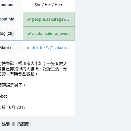
ronouns
She / Her / Hers
bout Me
people.sakuragawa.family/~asab
log (zh)
asaba.sakuragawa.moe
Matrix
matrix.to/#/@sakuragawaasaba:r
宅快樂獸，櫻川家大小姐；一隻 6 歲大
會自己剪指甲的大貓咪。記錄生活、分
日常，有時發些觀點。
面頂端是崽子。
obot
於 10月 2017
 浅羽
的選擇：