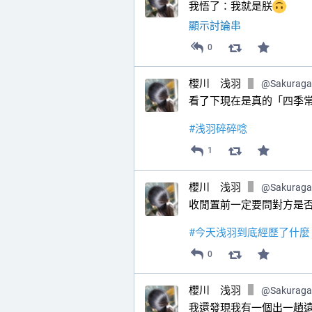
我悟了：我就是朕
顯示討論串
0
櫻川 浅羽
@
Sakurag
看了下現在是真的「四季常
#
浅羽碎碎唸
1
櫻川 浅羽
@
Sakurag
收閒置前一定要問對方是否
#
今天浅羽到底經歷了什麼
0
櫻川 浅羽
@
Sakurag
我還發現我有一個出一趟