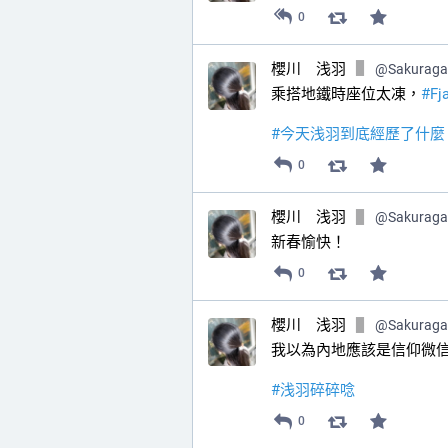
0
櫻川 浅羽
@
Sakurag
乘搭地鐵時座位太凍，
#
Fj
#
今天浅羽到底經歷了什麼
0
櫻川 浅羽
@
Sakurag
新春愉快！
0
櫻川 浅羽
@
Sakurag
我以為內地應該是信仰微
#
浅羽碎碎唸
0