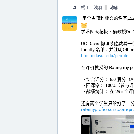
櫻川 浅羽
轉嘟
ܪܢܓܠܐ
学术圈天花板，猫教授Dr. Ch
UC Davis 物理系隐藏着一
faculty 名单，并注明Office Ho
hpc.ucdavis.edu/people
在评价教授的 Rating my 
  • 综合评分： 5.0 满分（
  • 回课率： 100%（参
  • 战绩统计： 在 296
还有两个学生只给打了一
ratemyprofessors.com/pr