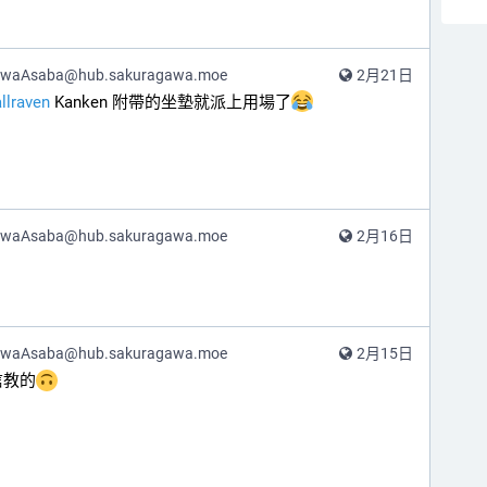
awaAsaba@hub.sakuragawa.moe
2月21日
allraven
 Kanken 附帶的坐墊就派上用場了
awaAsaba@hub.sakuragawa.moe
2月16日
awaAsaba@hub.sakuragawa.moe
2月15日
信教的