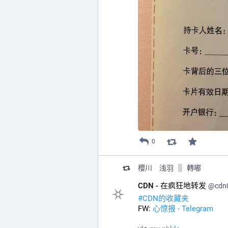
0
櫻川 浅羽
轉嘟
CDN - 在疯狂地转发
@
cdn
#
CDN的收藏夹
FW: 
心惊报 - Telegram