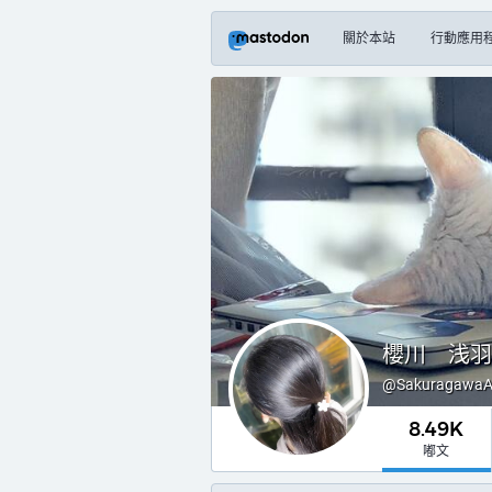
關於本站
行動應用
櫻川 浅
@
Sakuragawa
8.49K
嘟文