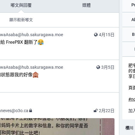
P
嘟文與回覆
媒體
A
顯示較新嘟文
B
awaAsaba@hub.sakuragawa.moe
4月15日
 FreePBX 翻新了
肥
awaAsaba@hub.sakuragawa.moe
3月5日
的
容物和狀態跟我的好像
享
頁
#
n
nneves@o3o.ca
2月22日
加入
櫻川