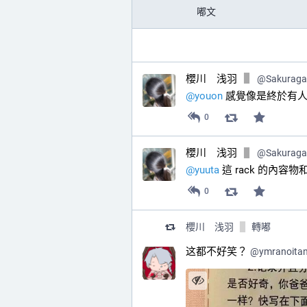
嘟文
櫻川 浅羽
@
Sakurag
@
youon
 感覺像是終於有人給
0
櫻川 浅羽
@
Sakurag
@
yuuta
 這 rack 的內
0
櫻川 浅羽
轉嘟
这都不好笑？
@
ymranoita