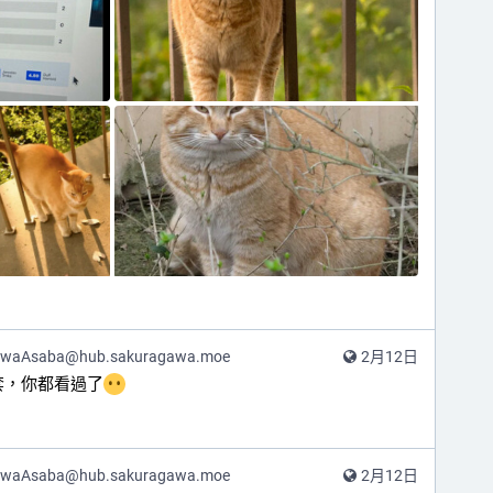
awaAsaba@hub.sakuragawa.moe
2月12日
套，你都看過了
awaAsaba@hub.sakuragawa.moe
2月12日