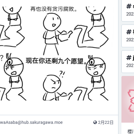
20
20
20
awaAsaba@hub.sakuragawa.moe
2月22日
櫻