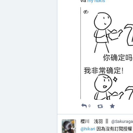
via 
my nbkls
0
櫻川 浅羽
@
Sakurag
@
hikari
 因為沒有訂閱授權