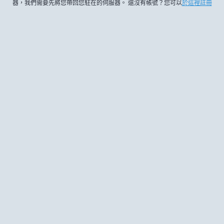
器，我們需要先將您帶回您駐在的伺服器。 還沒有帳號？您可以
於這裡註冊