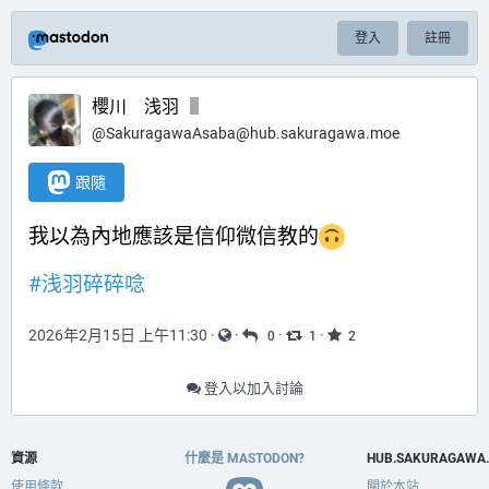
登入
註冊
櫻川 浅羽
@
SakuragawaAsaba@hub.sakuragawa.moe
跟隨
我以為內地應該是信仰微信教的
#
浅羽碎碎唸
2026年2月15日 上午11:30
·
·
·
·
0
1
2
登入以加入討論
資源
什麼是 MASTODON?
HUB.SAKURAGAWA
使用條款
關於本站