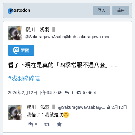
登入
註冊
櫻川 浅羽
@
SakuragawaAsaba@hub.sakuragawa.moe
跟隨
看了下現在是真的「四季常服不過八套」……
#
浅羽碎碎唸
2026年2月12日 下午3:59
·
·
·
·
1
0
4
櫻川 浅羽
@
SakuragawaAsaba@hub.sakuragawa.moe
2月12日
我悟了：我就是朕
0