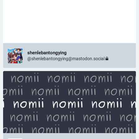
shenlebantongying
@
shenlebantongying@mastodon.social