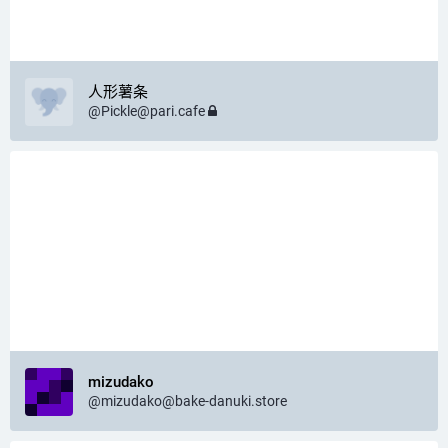
人形薯条
@
Pickle@pari.cafe
mizudako
@
mizudako@bake-danuki.store