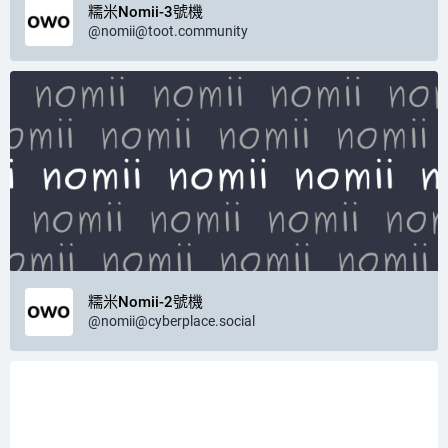
糯米Nomii-3號機
@
nomii@toot.community
糯米Nomii-2號機
@
nomii@cyberplace.social