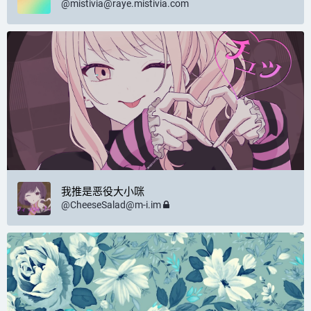
@
mistivia@raye.mistivia.com
我推是恶役大小咪
@
CheeseSalad@m-i.im