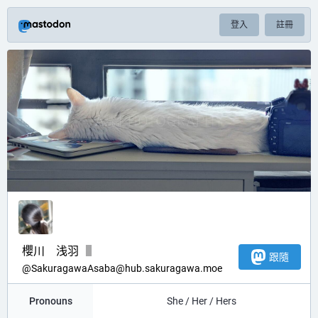
登入
註冊
櫻川 浅羽
跟隨
@
SakuragawaAsaba@hub.sakuragawa.moe
Pronouns
She / Her / Hers