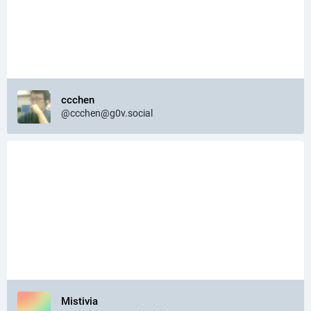
ccchen
@
ccchen@g0v.social
Mistivia