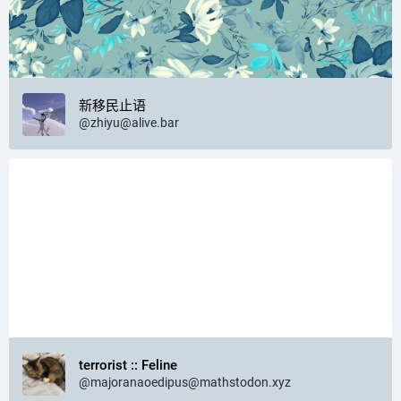
新移民止语
@
zhiyu@alive.bar
terrorist :: Feline
@
majoranaoedipus@mathstodon.xyz