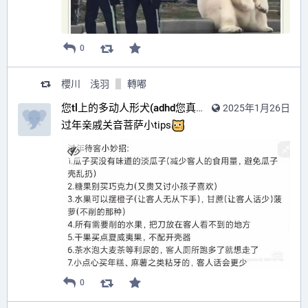
0
櫻川 浅羽
轉嘟
您tl上的多动人形犬(adhd您真的不收拾是吗lv.99)
2025年1月26日
过年亲戚关音菩萨小tips
0