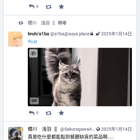
0
櫻川 浅羽
轉嘟
bruh/a1ba
@
a1ba@suya.place
2025年1月14日
#cat
GIF
0
櫻川 浅羽
@
SakuragawaAsaba@hub.sakuragawa.moe
2025年1月14日
真是吃什麼都能點到餐廳缺貨的菜品啊……