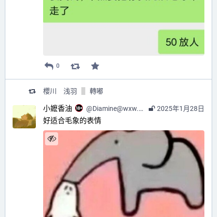
0
櫻川 浅羽
轉嘟
小嬷香油
@
Diamine@wxw.moe
2025年1月28日
好适合毛象的表情