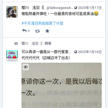
櫻川 浅羽
@
SakuragawaAsaba@hub.sakuragawa.moe
2025年1月17日
做點熱量炸彈吃，一份最貴的食材可能是黃油
#
今天淺羽到底經歷了什麼
0
櫻川 浅羽
轉嘟
可以再讲一遍我从一群代餐里选中假冒产品的故事吗？
2025年1月16日
代代代代代（边喊边冲了出去）