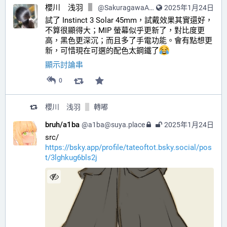
櫻川 浅羽
@
SakuragawaAsaba@hub.sakuragawa.moe
2025年1月24日
試了 Instinct 3 Solar 45mm，試戴效果其實還好，
不算很顯得大；MIP 螢幕似乎更新了，對比度更
高，黑色更深沉；而且多了手電功能。會有點想更
新，可惜現在可選的配色太鋼鐵了
顯示討論串
0
櫻川 浅羽
轉嘟
bruh/a1ba
@
a1ba@suya.place
2025年1月24日
src/
https://bsky.app/profile/tateoftot.bsky.social/pos
t/3lghkug6bls2j