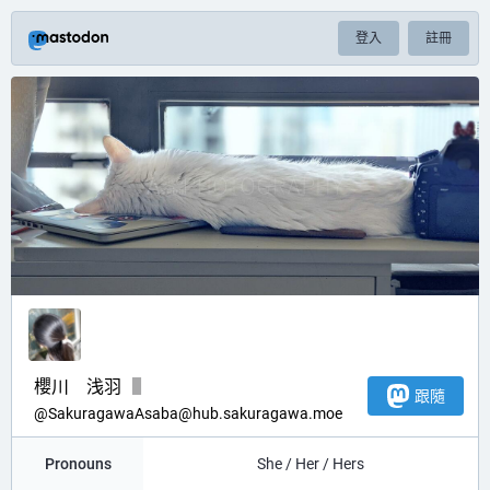
登入
註冊
櫻川 浅羽
跟隨
@
SakuragawaAsaba@hub.sakuragawa.moe
Pronouns
She / Her / Hers