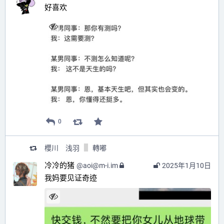
好喜欢
0
櫻川 浅羽
轉嘟
冷冷的猪
@
aoi@m-i.im
2025年1月10日
我妈要见证奇迹