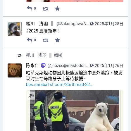
0
櫻川 浅羽
@
SakuragawaAsaba@hub.sakuragawa.moe
2025年1月28日
#2025 農曆新年！
0
櫻川 浅羽
轉嘟
陈永仁
@
jnozsc@mastodon.social
2025年1月26日
哈萨克斯坦动物园北极熊运输途中意外逃跑，被发
现时坐在马路牙子上等待救援。 
bbs.saraba1st.com/2b/thread-22