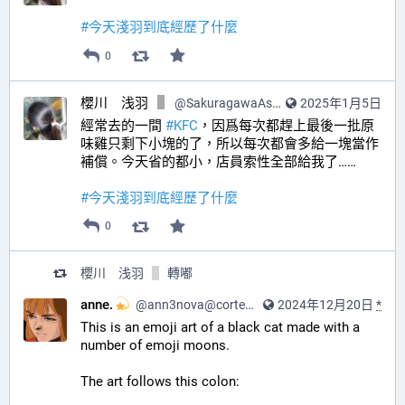
#
今天淺羽到底經歷了什麼
0
櫻川 浅羽
@
SakuragawaAsaba@hub.sakuragawa.moe
2025年1月5日
經常去的一間 
#
KFC
，因爲每次都趕上最後一批原
味雞只剩下小塊的了，所以每次都會多給一塊當作
補償。今天省的都小，店員索性全部給我了……
#
今天淺羽到底經歷了什麼
0
櫻川 浅羽
轉嘟
anne.
@
ann3nova@corteximplant.com
2024年12月20日
*
This is an emoji art of a black cat made with a 
number of emoji moons. 
The art follows this colon: