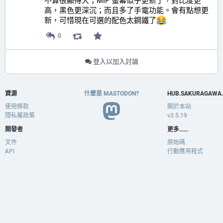
不算很顯得大；MIP 螢幕似乎更新了，對比度更
高，黑色更深沉；而且多了手電功能。會有點想更
新，可惜現在可選的配色太鋼鐵了
0
登入以加入討論
資源
什麼是 MASTODON?
HUB.SAKURAGAWA
使用條款
關於本站
隱私權政策
v3.5.19
開發者
更多......
文件
原始碼
API
行動應用程式