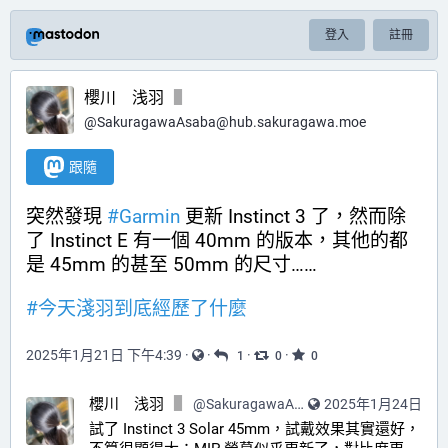
登入
註冊
櫻川 浅羽
@
SakuragawaAsaba@hub.sakuragawa.moe
跟隨
突然發現 
#
Garmin
 更新 Instinct 3 了，然而除
了 Instinct E 有一個 40mm 的版本，其他的都
是 45mm 的甚至 50mm 的尺寸……
#
今天淺羽到底經歷了什麼
2025年1月21日 下午4:39
·
·
·
·
1
0
0
櫻川 浅羽
@
SakuragawaAsaba@hub.sakuragawa.moe
2025年1月24日
試了 Instinct 3 Solar 45mm，試戴效果其實還好，