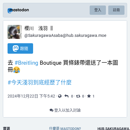
登入
註冊
櫻川 浅羽
@
SakuragawaAsaba@hub.sakuragawa.moe
跟隨
去 
#
Breitling
 Boutique 買條錶帶還送了一本圖
冊
#
今天淺羽到底經歷了什麼
2024年12月22日 下午5:42
·
·
·
·
0
0
1
登入以加入討論
資源
什麼是 MASTODON?
HUB.SAKURAGAWA