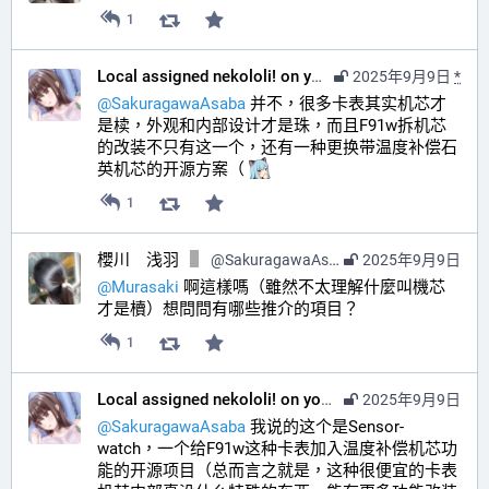
1
Local assigned nekololi! on your timeline :nacholook:
2025年9月9日
*
@
SakuragawaAsaba
 并不，很多卡表其实机芯才
是椟，外观和内部设计才是珠，而且F91w拆机芯
的改装不只有这一个，还有一种更换带温度补偿石
英机芯的开源方案（ 
1
櫻川 浅羽
@
SakuragawaAsaba@hub.sakuragawa.moe
2025年9月9日
@
Murasaki
 啊這樣嗎（雖然不太理解什麼叫機芯
才是櫝）想問問有哪些推介的項目？
1
Local assigned nekololi! on your timeline :nacholook:
2025年9月9日
@
SakuragawaAsaba
 我说的这个是Sensor-
watch，一个给F91w这种卡表加入温度补偿机芯功
能的开源项目（总而言之就是，这种很便宜的卡表