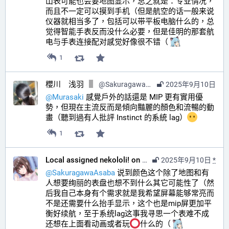
山表可能也会要地图显示，总之就是：专业情况，
而且不一定可以摸到手机（但是航空的话一般来说
仪器就相当多了，包括可以带平板电脑什么的，总
觉得智能手表反而没什么必要，但是佳明的那套航
电与手表连接配对感觉好像很不错（ 
1
櫻川 浅羽
@
SakuragawaAsaba@hub.sakuragawa.moe
2025年9月10日
@
Murasaki
 感覺戶外的話還是 MIP 更有實用優
勢，但現在主流反而是傾向豔麗的顏色和流暢的動
畫（聽到過有人批評 Instinct 的系統 lag）
1
Local assigned nekololi! on your timeline :nacholook:
2025年9月10日
*
@
SakuragawaAsaba
 说到颜色这个除了地图和有
人想要绚丽的表盘也想不到什么其它可能性了（然
后我自己本身有个需求就是我希望屏幕能够常亮而
不是还需要什么抬手显示，这个也是mip屏更加平
衡好续航，至于系统lag这事我寻思一个表难不成
还想在上面看动画或者玩
什么的（ 