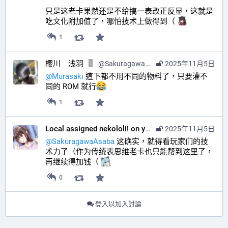
只是这老卡果然还是不给搞一表改正反显，这就是
吃文化附加值了，哪怕技术上做得到（ 
1
櫻川 浅羽
@
SakuragawaAsaba@hub.sakuragawa.moe
2025年11月5日
@
Murasaki
 這下都不用不同的物料了，只要灌不
同的 ROM 就行
1
Local assigned nekololi! on your timeline :nacholook:
2025年11月5日
@
SakuragawaAsaba
 这确实，就得看玩家们的技
术力了（作为传统表思维老卡也只能帮到这里了，
再继续得加钱（ 
0
登入以加入討論