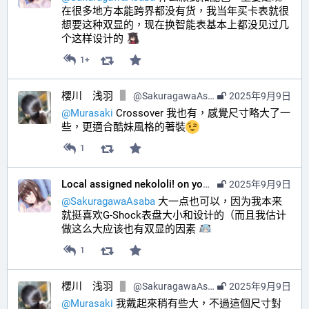
在很多地方本能跨界都没有货，我当年买卡表就很
想要这种双显的，现在换智能表基本上都没见过几
个这样设计的 
1+
櫻川 浅羽
@
SakuragawaAsaba@hub.sakuragawa.moe
2025年9月9日
@
Murasaki
 Crossover 我也有，感覺尺寸略大了一
些，更適合酷妹風格的著裝
1
Local assigned nekololi! on your timeline :nacholook:
2025年9月9日
@
SakuragawaAsaba
 大一点也可以，因为我本来
就挺喜欢G-Shock表盘大小和设计的（而且我估计
做这么大应该也有双显的因素 
1
櫻川 浅羽
@
SakuragawaAsaba@hub.sakuragawa.moe
2025年9月9日
@
Murasaki
 我戴起來稍有些大，不過這個尺寸對 