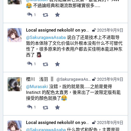
 不過論經典和潮流款那確實很多……
1
Local assigned nekololi! on your timeline :nacholook:
2025年9月9日
@
SakuragawaAsaba
 说白了还是技术上不进取导
致的本体除了文化价值以外根本没有什么不可替代
性了，很多原来的卡表用户都去买佳明本能这种东
西了 
1
櫻川 浅羽
@
SakuragawaAsaba@hub.sakuragawa.moe
2025年9月9日
@
Murasaki
 沒錯，說的就是我……之前是覺得 
Instinct 的配色太直男，後來出了一波限定版有能
接受的顏色就換了
1
Local assigned nekololi! on your timeline :nacholook:
2025年9月9日
@
SakuragawaAsaba
 什么款式和配色，主要是现