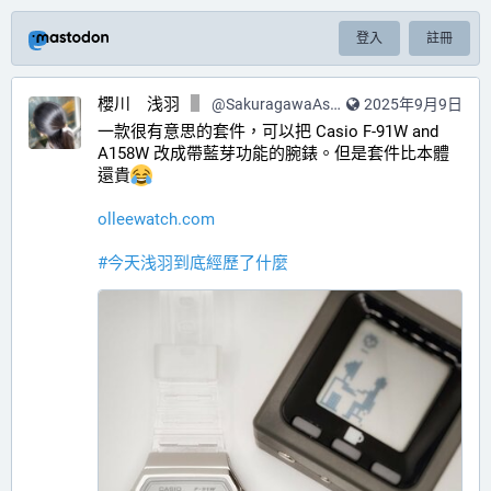
登入
註冊
櫻川 浅羽
@
SakuragawaAsaba@hub.sakuragawa.moe
2025年9月9日
一款很有意思的套件，可以把 Casio F-91W and 
A158W 改成帶藍芽功能的腕錶。但是套件比本體
還貴
olleewatch.com
#
今天浅羽到底經歷了什麼