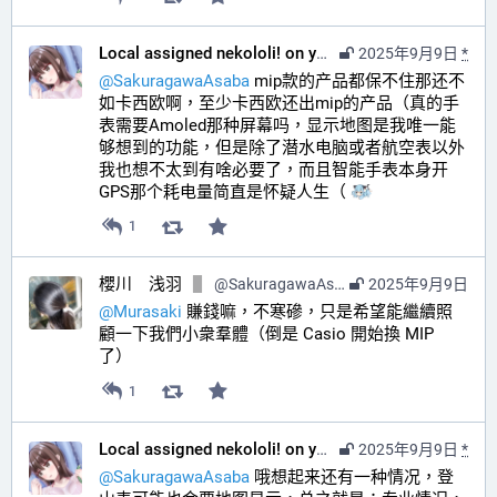
Local assigned nekololi! on your timeline :nacholook:
2025年9月9日
*
@
SakuragawaAsaba
 mip款的产品都保不住那还不
如卡西欧啊，至少卡西欧还出mip的产品（真的手
表需要Amoled那种屏幕吗，显示地图是我唯一能
够想到的功能，但是除了潜水电脑或者航空表以外
我也想不太到有啥必要了，而且智能手表本身开
GPS那个耗电量简直是怀疑人生（ 
1
櫻川 浅羽
@
SakuragawaAsaba@hub.sakuragawa.moe
2025年9月9日
@
Murasaki
 賺錢嘛，不寒磣，只是希望能繼續照
顧一下我們小衆羣體（倒是 Casio 開始換 MIP 
了）
1
Local assigned nekololi! on your timeline :nacholook:
2025年9月9日
*
@
SakuragawaAsaba
 哦想起来还有一种情况，登