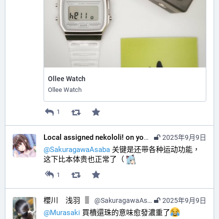
Ollee Watch
Ollee Watch
1
Local assigned nekololi! on your timeline :nacholook:
2025年9月9日
@
SakuragawaAsaba
 关键是还带各种运动功能，
这下比本体贵也正常了（ 
1
櫻川 浅羽
@
SakuragawaAsaba@hub.sakuragawa.moe
2025年9月9日
@
Murasaki
 買櫝還珠的意味愈發濃重了