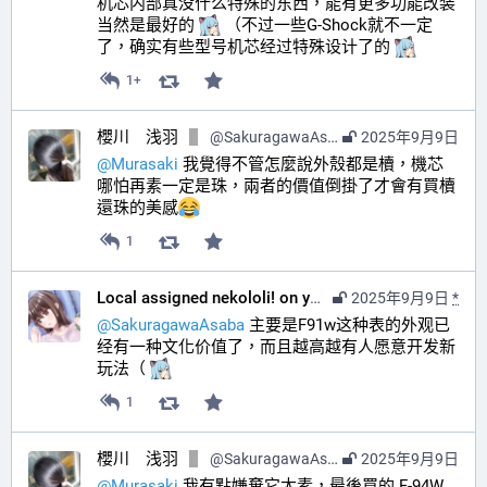
机芯内部真没什么特殊的东西，能有更多功能改装
当然是最好的 
 （不过一些G-Shock就不一定
了，确实有些型号机芯经过特殊设计了的 
1+
櫻川 浅羽
@
SakuragawaAsaba@hub.sakuragawa.moe
2025年9月9日
@
Murasaki
 我覺得不管怎麼說外殼都是櫝，機芯
哪怕再素一定是珠，兩者的價值倒掛了才會有買櫝
還珠的美感
1
Local assigned nekololi! on your timeline :nacholook:
2025年9月9日
*
@
SakuragawaAsaba
 主要是F91w这种表的外观已
经有一种文化价值了，而且越高越有人愿意开发新
玩法（ 
1
櫻川 浅羽
@
SakuragawaAsaba@hub.sakuragawa.moe
2025年9月9日
@
Murasaki
 我有點嫌棄它太素，最後買的 F-94W