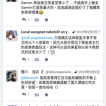
Garmin 來說是日常甚至算小了……不過我手上幾支 
Garmin它還是最大的，因為超過這個尺寸了我購買
前就很慎重
1
Local assigned nekololi! on your timeline :nacholook:
2025年9月9日
*
@
SakuragawaAsaba
 只是确实这种智能手表不常
见所以个人很喜欢，因为大部分情况下智能表主打
的是换表盘玩法，这种可以说完美复刻以前卡表款
式的还是太少了（ 
1
櫻川 浅羽
@
SakuragawaAsaba@hub.sakuragawa.moe
2025年9月9日
@
Murasaki
 我就是覺得它在功能和續航的平衡上
恰到好處，其實我草稿箱還躺了圖片讚揚它的文
章，但是一直咕咕咕（）
1