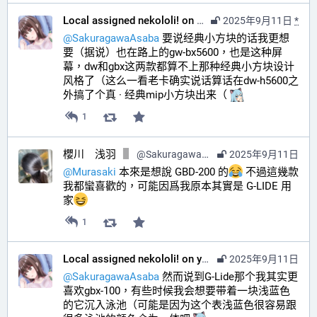
Local assigned nekololi! on your timeline :nacholook:
2025年9月11日
*
@
SakuragawaAsaba
 要说经典小方块的话我更想
要（据说）也在路上的gw-bx5600，也是这种屏
幕，dw和gbx这两款都算不上那种经典小方块设计
风格了（这么一看老卡确实说话算话在dw-h5600之
外搞了个真 · 经典mip小方块出来（ 
1
櫻川 浅羽
@
SakuragawaAsaba@hub.sakuragawa.moe
2025年9月11日
@
Murasaki
 本來是想說 GBD-200 的
 不過這幾款
我都蠻喜歡的，可能因爲我原本其實是 G-LIDE 用
家
1
Local assigned nekololi! on your timeline :nacholook:
2025年9月11日
@
SakuragawaAsaba
 然而说到G-Lide那个我其实更
喜欢gbx-100，有些时候我会想要带着一块浅蓝色
的它沉入泳池（可能是因为这个表浅蓝色很容易跟