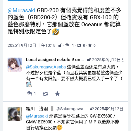
@
Murasaki
 GBD-200 有個我覺得飽和度差不多
的藍色（GBD200-2）但確實沒有 GBX-100 的
藍色那麼特別，它那個藍放在 Oceanus 都能算
是特別版限定色了
2025年9月12日 上午10:18
·
·
·
·
1
0
0
Local assigned nekololi! on your timeline :nacholook:
2025年9月12日
*
@
SakuragawaAsaba
 这俩蓝差距还是有点大的，
不过好歹也是个蓝（而且我其实更加希望这俩至少
有一个有太阳能，要不然大概我已经入手一个了（ 
1
櫻川 浅羽
@
SakuragawaAsaba@hub.sakuragawa.moe
2025年9月12日
@
Murasaki
 那還是得等在路上的 GW-BX5600 / 
GMW-BZ5000，不知道它倆用了 MIP 以後能不能
自行切換正反顯