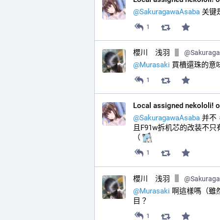
@
SakuragawaAsaba
 关
1
櫻川 浅羽
@
Sakurag
@
Murasaki
 買櫝還珠的意
1
Local assigned nekololi! 
@
SakuragawaAsaba
 并
且F91w拆机芯的改装不
（ 
1
櫻川 浅羽
@
Sakurag
@
Murasaki
 啊這樣嗎（
目？
1