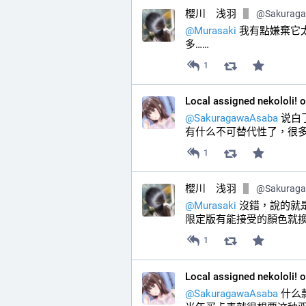
櫻川 浅羽
@
Sakurag
@
Murasaki
 我有點嫌棄它太
多……
1
Local assigned nekololi! 
@
SakuragawaAsaba
 说
有什么不可替代性了，很多
1
櫻川 浅羽
@
Sakurag
@
Murasaki
 沒錯，說的就是
限定版有能接受的顏色就
1
Local assigned nekololi! 
@
SakuragawaAsaba
 什