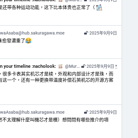
键是还带各种运动功能，这下比本体贵也正常了（ 
awaAsaba@hub.sakuragawa.moe
2025年9月9日
味愈發濃重了
on your timeline :nacholook:
@
Murasaki@kazv.moe
2025年9月9日
*
不，很多卡表其实机芯才是椟，外观和内部设计才是珠，而
只有这一个，还有一种更换带温度补偿石英机芯的开源方案
awaAsaba@hub.sakuragawa.moe
2025年9月9日
雖然不太理解什麼叫機芯才是櫝）想問問有哪些推介的項