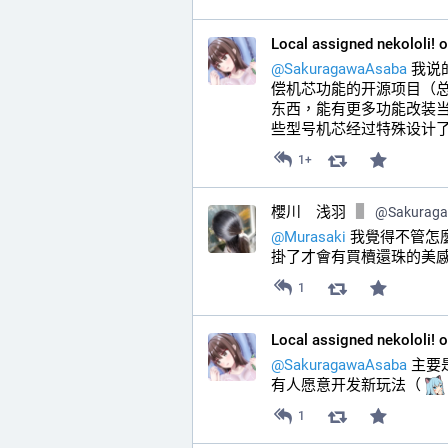
Local assigned nekololi! 
@
SakuragawaAsaba
 我说
偿机芯功能的开源项目（
东西，能有更多功能改装当
些型号机芯经过特殊设计了
1+
櫻川 浅羽
@
Sakurag
@
Murasaki
 我覺得不管
掛了才會有買櫝還珠的美
1
Local assigned nekololi! 
@
SakuragawaAsaba
 主
有人愿意开发新玩法（ 
1