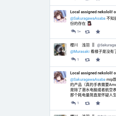
Local assigned nekololi! 
@
SakuragawaAsaba
 不
份的存在 
1+
櫻川 浅羽
@
Sakurag
@
Murasaki
 看樣子是沒有了
1
Local assigned nekololi! 
@
SakuragawaAsaba
 mi
的产品（真的手表需要Am
是除了潜水电脑或者航空表
那个耗电量简直是怀疑人生
1