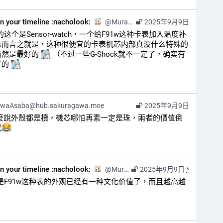
on your timeline :nacholook:
@
Murasaki@kazv.moe
2025年9月9日
的这个是Sensor-watch，一个给F91w这种卡表加入温度补
总而言之就是，这种很便宜的卡表机芯内部真没什么特殊的
然是最好的 
 （不过一些G-Shock就不一定了，确实有
的 
awaAsaba@hub.sakuragawa.moe
2025年9月9日
怎麼說外殼都是櫝，機芯哪怕再素一定是珠，兩者的價值倒
感
on your timeline :nacholook:
@
Murasaki@kazv.moe
2025年9月9日
*
要是F91w这种表的外观已经有一种文化价值了，而且越高越