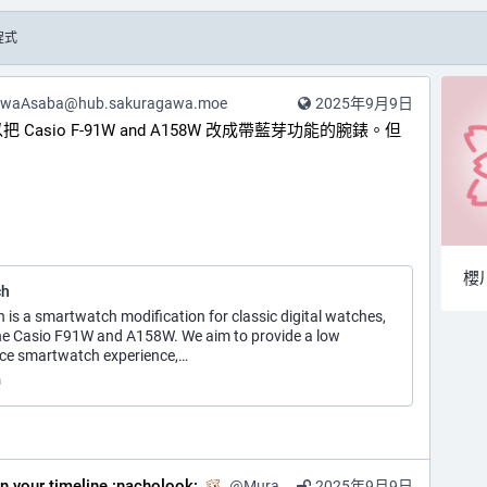
程式
awaAsaba@hub.sakuragawa.moe
2025年9月9日
asio F-91W and A158W 改成帶藍芽功能的腕錶。但
櫻
ch
 is a smartwatch modification for classic digital watches,
the Casio F91W and A158W. We aim to provide a low
ce smartwatch experience,…
h
on your timeline :nacholook:
@
Murasaki@kazv.moe
2025年9月9日