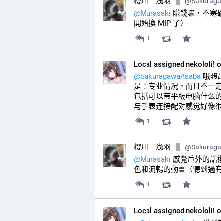
櫻川 浅羽
@
Sakurag
@
Murasaki
 賺錢嘛，不寒
開始換 MIP 了）
1
Local assigned nekololi! 
@
SakuragawaAsaba
 哦
是：专业情况，而且不一
包括可以带平板电脑什么
与手表连接配对感觉好像很
1
櫻川 浅羽
@
Sakurag
@
Murasaki
 感覺戶外的話
色和流暢的動畫（聽到過有人批評
1
Local assigned nekololi! 