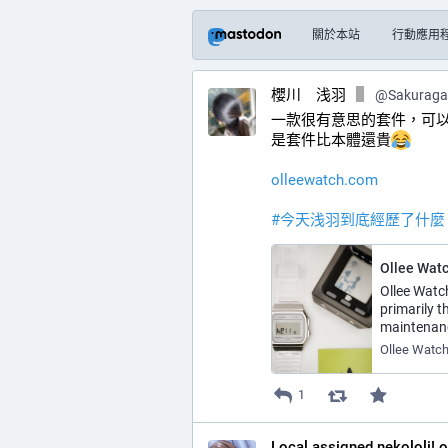
關於本站
行動應用
櫻川 浅羽
@
Sakurag
一款很有意思的套件，可以把 C
是套件比本體還貴
olleewatch.com
#
今天浅羽到底經歷了什麼
Ollee Wat
Ollee Watch
primarily 
maintenan
Ollee Watc
1
Local assigned nekololi! 