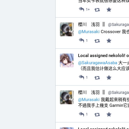
当年买卡表就很想要这种双
1+
櫻川 浅羽
@
Sakurag
@
Murasaki
 Crossov
1
Local assigned nekololi! 
@
SakuragawaAsaba
 大一
（而且我估计做这么大应该
1
櫻川 浅羽
@
Sakurag
@
Murasaki
 我戴起來稍有些
不過我手上幾支 Garmi
1