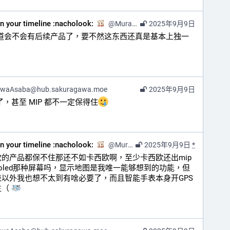
on your timeline :nacholook:
@
Murasaki@kazv.moe
2025年9月9日
知道会不会有后续产品了，要不然这东西还真是基本上独一
awaAsaba@hub.sakuragawa.moe
2025年9月9日
，甚至 MIP 都不一定保得住
on your timeline :nacholook:
@
Murasaki@kazv.moe
2025年9月9日
*
p款的产品都保不住那还不如卡西欧啊，至少卡西欧还出mip
oled那种屏幕吗，显示地图是我唯一能够想到的功能，但
以外我也想不太到有啥必要了，而且智能手表本身开GPS
（ 