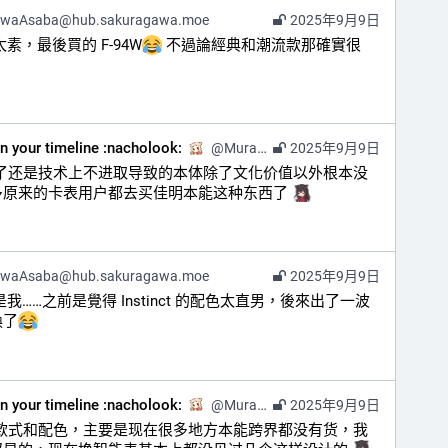
awaAsaba@hub.sakuragawa.moe
2025年9月9日
素，最後買的 F-94W
 不過論經典和潮流款那確實很
on your timeline :nacholook:
@
Murasaki@kazv.moe
2025年9月9日
白了还是技术上不进取导致的本体除了文化价值以外根本没
原来的卡表用户都去买佳明本能这种东西了 
awaAsaba@hub.sakuragawa.moe
2025年9月9日
我……之前是覺得 Instinct 的配色太直男，後來出了一波
換了
on your timeline :nacholook:
@
Murasaki@kazv.moe
2025年9月9日
么款式和配色，主要是现在很多地方本能跨界都没有货，我