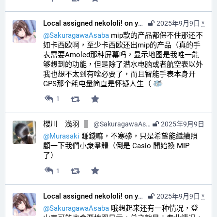
Local assigned nekololi! on your timeline :nacholook:
2025年9月9日
*
@
SakuragawaAsaba
 mip款的产品都保不住那还不
如卡西欧啊，至少卡西欧还出mip的产品（真的手
表需要Amoled那种屏幕吗，显示地图是我唯一能
够想到的功能，但是除了潜水电脑或者航空表以外
我也想不太到有啥必要了，而且智能手表本身开
GPS那个耗电量简直是怀疑人生（ 
1
櫻川 浅羽
@
SakuragawaAsaba@hub.sakuragawa.moe
2025年9月9日
@
Murasaki
 賺錢嘛，不寒磣，只是希望能繼續照
顧一下我們小衆羣體（倒是 Casio 開始換 MIP 
了）
1
Local assigned nekololi! on your timeline :nacholook:
2025年9月9日
*
@
SakuragawaAsaba
 哦想起来还有一种情况，登