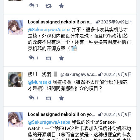
1
Local assigned nekololi! on your timeline :nacholook:
2025年9月9日
*
@
SakuragawaAsaba
 并不，很多卡表其实机芯才
是椟，外观和内部设计才是珠，而且F91w拆机芯
的改装不只有这一个，还有一种更换带温度补偿石
英机芯的开源方案（ 
1
櫻川 浅羽
@
SakuragawaAsaba@hub.sakuragawa.moe
2025年9月9日
@
Murasaki
 啊這樣嗎（雖然不太理解什麼叫機芯
才是櫝）想問問有哪些推介的項目？
1
Local assigned nekololi! on your timeline :nacholook:
2025年9月9日
@
SakuragawaAsaba
 我说的这个是Sensor-
watch，一个给F91w这种卡表加入温度补偿机芯功
能的开源项目（总而言之就是，这种很便宜的卡表