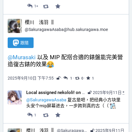
1+
櫻川 浅羽
@
SakuragawaAsaba@hub.sakuragawa.moe
跟隨
@
Murasaki
 以及 MIP 配搭合適的錶盤能完美營
造復古錶的效果
2025年9月10日 下午7:55
·
·
·
·
1
0
1
Local assigned nekololi! on your timeline :nacholook:
2025年9月11日
*
@
SakuragawaAsaba
 复古是吧，把经典小方块里
头安个mip屏幕进去，一步跨到真的古（（ 
1
櫻川 浅羽
@
SakuragawaAsaba@hub.sakuragawa.moe
2025年9月11日