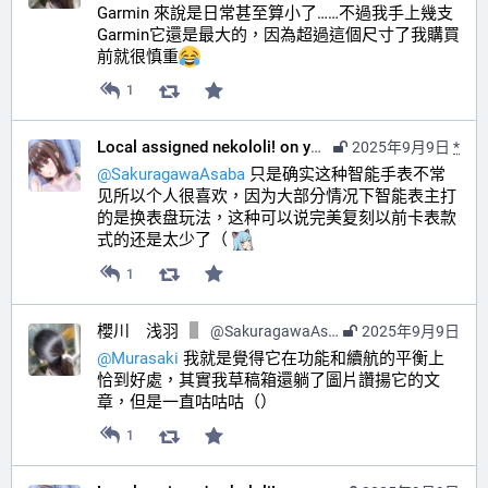
Garmin 來說是日常甚至算小了……不過我手上幾支 
Garmin它還是最大的，因為超過這個尺寸了我購買
前就很慎重
1
Local assigned nekololi! on your timeline :nacholook:
2025年9月9日
*
@
SakuragawaAsaba
 只是确实这种智能手表不常
见所以个人很喜欢，因为大部分情况下智能表主打
的是换表盘玩法，这种可以说完美复刻以前卡表款
式的还是太少了（ 
1
櫻川 浅羽
@
SakuragawaAsaba@hub.sakuragawa.moe
2025年9月9日
@
Murasaki
 我就是覺得它在功能和續航的平衡上
恰到好處，其實我草稿箱還躺了圖片讚揚它的文
章，但是一直咕咕咕（）
1