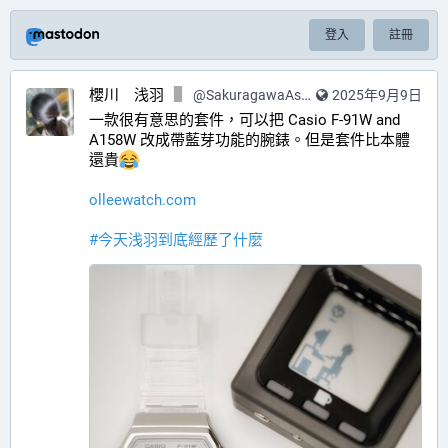
登入
註冊
櫻川 浅羽
@
SakuragawaAsaba@hub.sakuragawa.moe
2025年9月9日
一款很有意思的套件，可以把 Casio F-91W and 
A158W 改成帶藍芽功能的腕錶。但是套件比本體
還貴
olleewatch.com
#
今天浅羽到底經歷了什麼