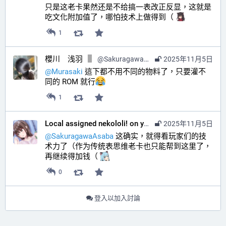
只是这老卡果然还是不给搞一表改正反显，这就是
吃文化附加值了，哪怕技术上做得到（ 
1
櫻川 浅羽
@
SakuragawaAsaba@hub.sakuragawa.moe
2025年11月5日
@
Murasaki
 這下都不用不同的物料了，只要灌不
同的 ROM 就行
1
Local assigned nekololi! on your timeline :nacholook:
2025年11月5日
@
SakuragawaAsaba
 这确实，就得看玩家们的技
术力了（作为传统表思维老卡也只能帮到这里了，
再继续得加钱（ 
0
登入以加入討論