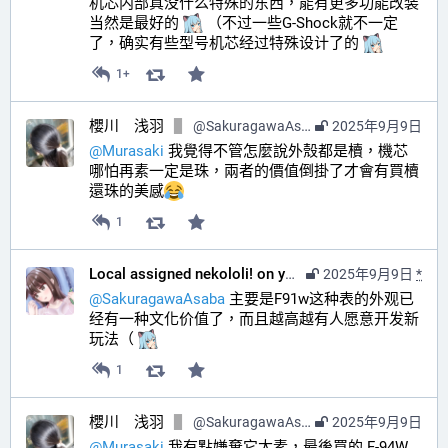
机芯内部真没什么特殊的东西，能有更多功能改装
当然是最好的 
 （不过一些G-Shock就不一定
了，确实有些型号机芯经过特殊设计了的 
1+
櫻川 浅羽
@
SakuragawaAsaba@hub.sakuragawa.moe
2025年9月9日
@
Murasaki
 我覺得不管怎麼說外殼都是櫝，機芯
哪怕再素一定是珠，兩者的價值倒掛了才會有買櫝
還珠的美感
1
Local assigned nekololi! on your timeline :nacholook:
2025年9月9日
*
@
SakuragawaAsaba
 主要是F91w这种表的外观已
经有一种文化价值了，而且越高越有人愿意开发新
玩法（ 
1
櫻川 浅羽
@
SakuragawaAsaba@hub.sakuragawa.moe
2025年9月9日
@
Murasaki
 我有點嫌棄它太素，最後買的 F-94W