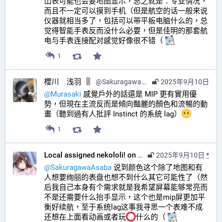
山表可能也会要地图显示，总之就是：专业情况，
而且不一定可以摸到手机（但是航空的话一般来说
仪器就相当多了，包括可以带平板电脑什么的，总
觉得智能手表反而没什么必要，但是佳明的那套航
电与手表连接配对感觉好像很不错（ 
1
櫻川 浅羽
@
SakuragawaAsaba@hub.sakuragawa.moe
2025年9月10日
@
Murasaki
 感覺戶外的話還是 MIP 更有實用優
勢，但現在主流反而是傾向豔麗的顏色和流暢的動
畫（聽到過有人批評 Instinct 的系統 lag）
1
Local assigned nekololi! on your timeline :nacholook:
2025年9月10日
*
@
SakuragawaAsaba
 说到颜色这个除了地图和有
人想要绚丽的表盘也想不到什么其它可能性了（然
后我自己本身有个需求就是我希望屏幕能够常亮而
不是还需要什么抬手显示，这个也是mip屏更加平
衡好续航，至于系统lag这事我寻思一个表难不成
还想在上面看动画或者玩
什么的（ 