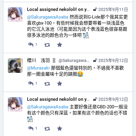
Local assigned nekololi! on your timeline :nacholook:
2025年9月11日
@
SakuragawaAsaba
 然而说到G-Lide那个我其实更
喜欢gbx-100，有些时候我会想要带着一块浅蓝色
的它沉入泳池（可能是因为这个表浅蓝色很容易跟
很多泳池的颜色合为一体吧 
1
櫻川 浅羽
@
SakuragawaAsaba@hub.sakuragawa.moe
2025年9月12日
@
Murasaki
 那個藍色還蠻特別的，不過我不喜歡
那一圈金屬味十足的錶圈
1
Local assigned nekololi! on your timeline :nacholook:
2025年9月12日
@
SakuragawaAsaba
 主要好像还是GBD-200一般没
有这个颜色只有深蓝，如果有这个颜色的话也不错 
1