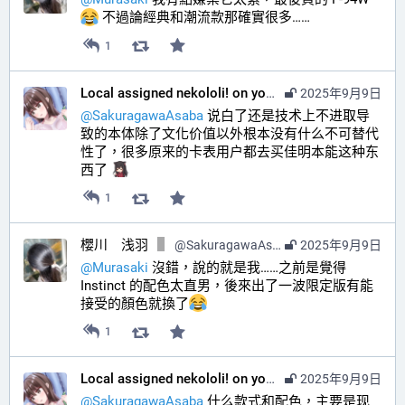
 不過論經典和潮流款那確實很多……
1
Local assigned nekololi! on your timeline :nacholook:
2025年9月9日
@
SakuragawaAsaba
 说白了还是技术上不进取导
致的本体除了文化价值以外根本没有什么不可替代
性了，很多原来的卡表用户都去买佳明本能这种东
西了 
1
櫻川 浅羽
@
SakuragawaAsaba@hub.sakuragawa.moe
2025年9月9日
@
Murasaki
 沒錯，說的就是我……之前是覺得 
Instinct 的配色太直男，後來出了一波限定版有能
接受的顏色就換了
1
Local assigned nekololi! on your timeline :nacholook:
2025年9月9日
@
SakuragawaAsaba
 什么款式和配色，主要是现