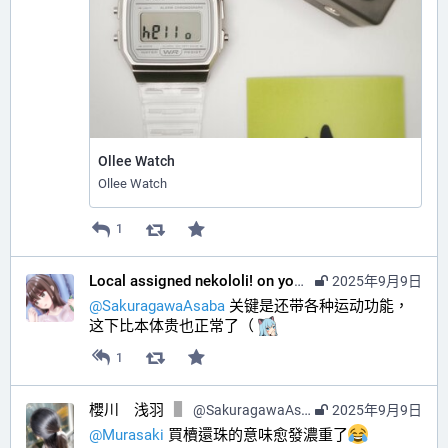
Ollee Watch
Ollee Watch
1
Local assigned nekololi! on your timeline :nacholook:
2025年9月9日
@
SakuragawaAsaba
 关键是还带各种运动功能，
这下比本体贵也正常了（ 
1
櫻川 浅羽
@
SakuragawaAsaba@hub.sakuragawa.moe
2025年9月9日
@
Murasaki
 買櫝還珠的意味愈發濃重了