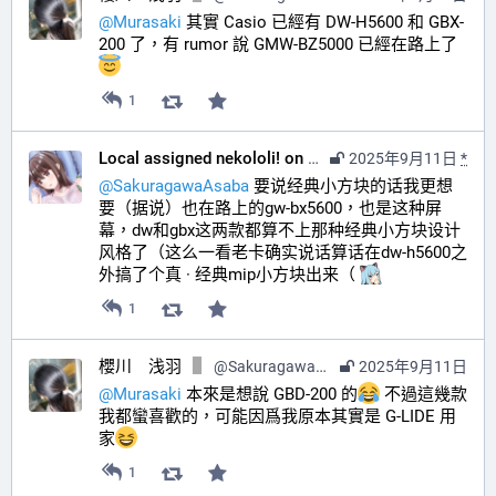
@
Murasaki
 其實 Casio 已經有 DW-H5600 和 GBX-
200 了，有 rumor 說 GMW-BZ5000 已經在路上了
1
Local assigned nekololi! on your timeline :nacholook:
2025年9月11日
*
@
SakuragawaAsaba
 要说经典小方块的话我更想
要（据说）也在路上的gw-bx5600，也是这种屏
幕，dw和gbx这两款都算不上那种经典小方块设计
风格了（这么一看老卡确实说话算话在dw-h5600之
外搞了个真 · 经典mip小方块出来（ 
1
櫻川 浅羽
@
SakuragawaAsaba@hub.sakuragawa.moe
2025年9月11日
@
Murasaki
 本來是想說 GBD-200 的
 不過這幾款
我都蠻喜歡的，可能因爲我原本其實是 G-LIDE 用
家
1