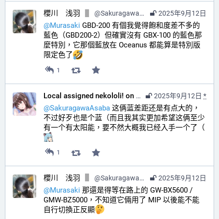
櫻川 浅羽
@
SakuragawaAsaba@hub.sakuragawa.moe
2025年9月12日
@
Murasaki
 GBD-200 有個我覺得飽和度差不多的
藍色（GBD200-2）但確實沒有 GBX-100 的藍色那
麼特別，它那個藍放在 Oceanus 都能算是特別版
限定色了
1
Local assigned nekololi! on your timeline :nacholook:
2025年9月12日
*
@
SakuragawaAsaba
 这俩蓝差距还是有点大的，
不过好歹也是个蓝（而且我其实更加希望这俩至少
有一个有太阳能，要不然大概我已经入手一个了（ 
1
櫻川 浅羽
@
SakuragawaAsaba@hub.sakuragawa.moe
2025年9月12日
@
Murasaki
 那還是得等在路上的 GW-BX5600 / 
GMW-BZ5000，不知道它倆用了 MIP 以後能不能
自行切換正反顯