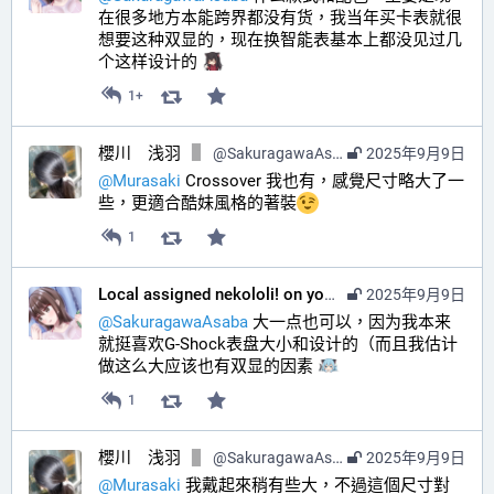
在很多地方本能跨界都没有货，我当年买卡表就很
想要这种双显的，现在换智能表基本上都没见过几
个这样设计的 
1+
櫻川 浅羽
@
SakuragawaAsaba@hub.sakuragawa.moe
2025年9月9日
@
Murasaki
 Crossover 我也有，感覺尺寸略大了一
些，更適合酷妹風格的著裝
1
Local assigned nekololi! on your timeline :nacholook:
2025年9月9日
@
SakuragawaAsaba
 大一点也可以，因为我本来
就挺喜欢G-Shock表盘大小和设计的（而且我估计
做这么大应该也有双显的因素 
1
櫻川 浅羽
@
SakuragawaAsaba@hub.sakuragawa.moe
2025年9月9日
@
Murasaki
 我戴起來稍有些大，不過這個尺寸對 