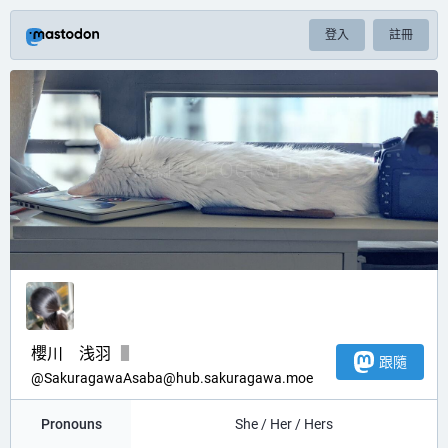
登入
註冊
櫻川 浅羽
跟隨
@
SakuragawaAsaba@hub.sakuragawa.moe
Pronouns
She / Her / Hers