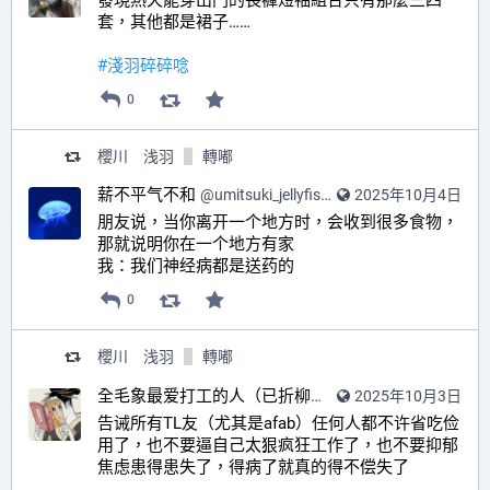
套，其他都是裙子……
#
淺羽碎碎唸
0
櫻川 浅羽
轉嘟
薪不平气不和
@
umitsuki_jellyfish@alive.bar
2025年10月4日
朋友说，当你离开一个地方时，会收到很多食物，
那就说明你在一个地方有家
我：我们神经病都是送药的
0
櫻川 浅羽
轉嘟
全毛象最爱打工的人（已折柳许愿暴富版）
2025年10月3日
@
SilverYa
告诫所有TL友（尤其是afab）任何人都不许省吃俭
用了，也不要逼自己太狠疯狂工作了，也不要抑郁
焦虑患得患失了，得病了就真的得不偿失了