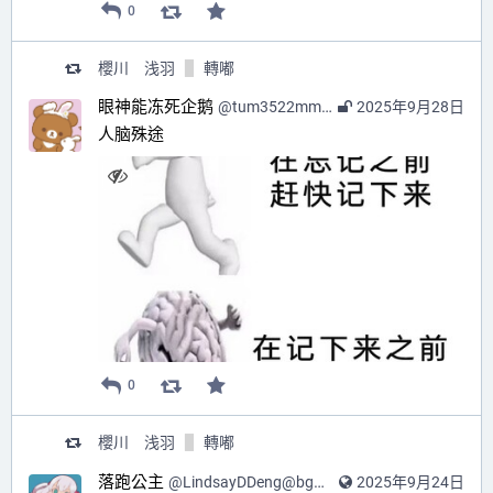
0
櫻川 浅羽
轉嘟
眼神能冻死企鹅
@
tum3522mmm@o3o.ca
2025年9月28日
人脑殊途
0
櫻川 浅羽
轉嘟
落跑公主
@
LindsayDDeng@bgme.me
2025年9月24日