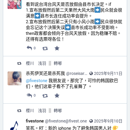
看到说台湾台风天是否放假由县市长决定。if
1.宣布放假然后第二天果然大风大雨
民众就会很
满意
县市长连任成功率会提升。
2.宣布放假然后第二天只有小风小雨
民众很快就
会忘记这个决策失误
县市长成功率不受影响。
then政客都会倾向于台风天放假，因为稳赚不赔。
还得有选票呀各位！
0
櫻川 浅羽
轉嘟
杀死伊芙还是杀死我
@
roseisaroseisarose@wxw.moe
2025年9月11日
@
fivestone
 我朋友说，那完了，可怜的韩国欧巴
们，他们这辈子看不了孔雀舞了 。
0
櫻川 浅羽
轉嘟
fivestone
@
fivestone@fivest.one
2025年9月10日
笑死。RT：新的 iphone 为了避免韩国男人对 