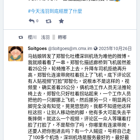
#
今天浅羽到底經歷了什麼
0
櫻川 浅羽
轉嘟
Soitgoes
@
Soitgoes@m.cmx.im
2025年10月26日
马姑娘转发了郑智化吐槽深圳机场为难他的微博。
我就顺着看了一串。郑智化描述廊桥到飞机居然差
着25公分，轮椅推不上去，升降车司机拒绝再升
高，郑智化连滚带爬柱着拐上了飞机。底下评论区
有人贴视频“打脸”郑智化，说根本不是这样的，视
频里，确实差着25公分，俩机场工作人员无法推轮
椅上去，郑智化只好柱着拐站起来，一个工作人员
把他的一只脚挪上飞机，然后挪另一只，明显两只
脚完全没有知觉，晃晃悠悠的，我都不知道他这样
柱这拐，让别人移动他的脚，他有多大可能失去平
衡摔倒。就这么一个视频，评论区一众人等嚷着打
脸了打脸了，不是帮你了吗，你哪里有连滚带爬，
还要人把你抱进去吗？有一个人贼逗，号称自己走
了100多个机场，深圳机场是服务最好的。最好最