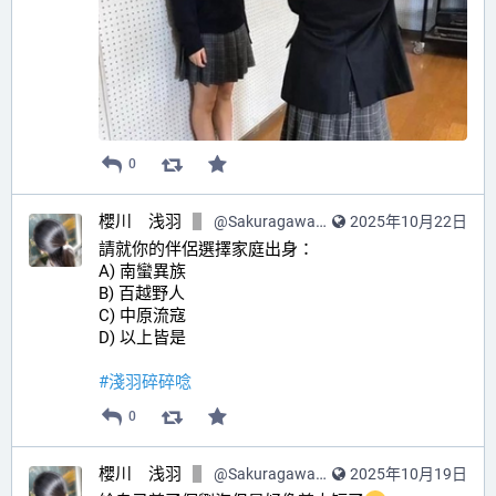
0
櫻川 浅羽
@
SakuragawaAsaba@hub.sakuragawa.moe
2025年10月22日
請就你的伴侶選擇家庭出身：
A) 南蠻異族
B) 百越野人
C) 中原流寇
D) 以上皆是
#
淺羽碎碎唸
0
櫻川 浅羽
@
SakuragawaAsaba@hub.sakuragawa.moe
2025年10月19日