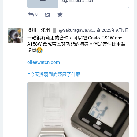
bugzilla.redhat.com
0
櫻川 浅羽
@
SakuragawaAsaba@hub.sakuragawa.moe
2025年9月9日
一款很有意思的套件，可以把 Casio F-91W and 
A158W 改成帶藍芽功能的腕錶。但是套件比本體
還貴
olleewatch.com
#
今天浅羽到底經歷了什麼