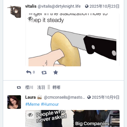
vitalis
@
vitalis@dirtyknight.life
2025年10月23日
0
櫻川 浅羽
轉嘟
Laura
@
cmconseils@mastodon.social
2025年10月9日
#
Meme
#
Humour