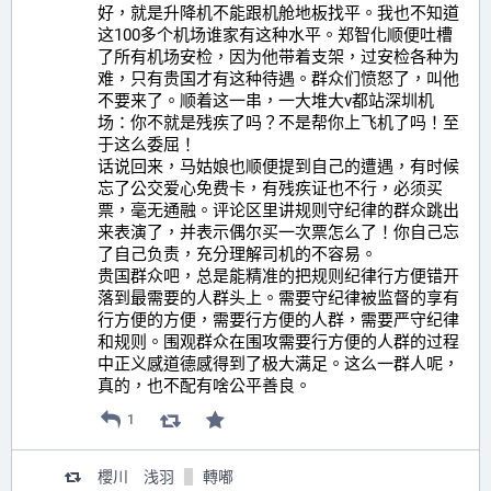
好，就是升降机不能跟机舱地板找平。我也不知道
这100多个机场谁家有这种水平。郑智化顺便吐槽
了所有机场安检，因为他带着支架，过安检各种为
难，只有贵国才有这种待遇。群众们愤怒了，叫他
不要来了。顺着这一串，一大堆大v都站深圳机
场：你不就是残疾了吗？不是帮你上飞机了吗！至
于这么委屈！
话说回来，马姑娘也顺便提到自己的遭遇，有时候
忘了公交爱心免费卡，有残疾证也不行，必须买
票，毫无通融。评论区里讲规则守纪律的群众跳出
来表演了，并表示偶尔买一次票怎么了！你自己忘
了自己负责，充分理解司机的不容易。
贵国群众吧，总是能精准的把规则纪律行方便错开
落到最需要的人群头上。需要守纪律被监督的享有
行方便的方便，需要行方便的人群，需要严守纪律
和规则。围观群众在围攻需要行方便的人群的过程
中正义感道德感得到了极大满足。这么一群人呢，
真的，也不配有啥公平善良。
1
櫻川 浅羽
轉嘟