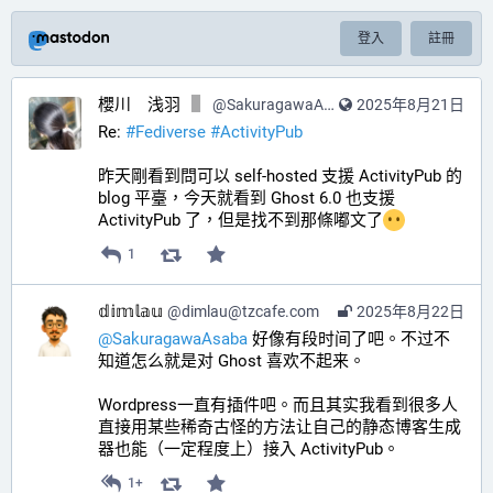
登入
註冊
櫻川 浅羽
@
SakuragawaAsaba@hub.sakuragawa.moe
2025年8月21日
Re: 
#
Fediverse
#
ActivityPub
昨天剛看到問可以 self-hosted 支援 ActivityPub 的 
blog 平臺，今天就看到 Ghost 6.0 也支援 
ActivityPub 了，但是找不到那條嘟文了
1
𝕕𝕚𝕞𝕝𝕒𝕦
@
dimlau@tzcafe.com
2025年8月22日
@
SakuragawaAsaba
 好像有段时间了吧。不过不
知道怎么就是对 Ghost 喜欢不起来。
Wordpress一直有插件吧。而且其实我看到很多人
直接用某些稀奇古怪的方法让自己的静态博客生成
器也能（一定程度上）接入 ActivityPub。
1+