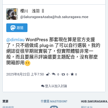
櫻川 浅羽
@
SakuragawaAsaba@hub.sakuragawa.moe
跟隨
@
dimlau
 WordPress 那套現在算是官方支援
了，只不過做成 plug-in 了可以自行選裝。我的
網誌從很早期就實裝了，但實際體驗非常一
般，而且要展示評論還要主題配合，沒有那麼
開箱即用
2025年8月22日 上午7:50
·
·
·
·
0
0
0
登入以加入討論
資源
什麼是 MASTODON?
HUB.SAKURAGAWA
使用條款
關於本站