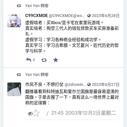
Yan Yan
轉嘟
C99CXMOE
@
C99CXMOE@wxw.moe
2023年6月28日
虚假啃老：买Xbox/显卡宅在家里玩游戏。
真实啃老：掏空三代人的钱包贷款买车买房准备彩
礼。
虚假学习：学习各种商业经验和成功学。
真实学习：学习古希腊、文艺复兴、近代历史的哲
学与科学。
0
Yan Yan
轉嘟
作风不良，不想打仗
@
zshowing@m.cmx.im
2023年6月27日
翻维基看到科特迪瓦和爱尔兰国旗是最容易混淆的
国旗，于是去搜了一下，真有这么一场世界上最对
称的足球赛：