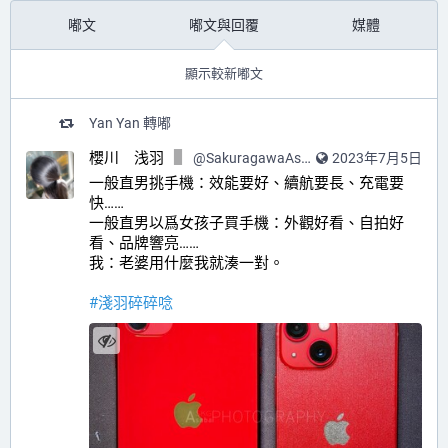
嘟文
嘟文與回覆
媒體
顯示較新嘟文
Yan Yan
轉嘟
櫻川 浅羽
@
SakuragawaAsaba@hub.sakuragawa.moe
2023年7月5日
一般直男挑手機：效能要好、續航要長、充電要
快……
一般直男以爲女孩子買手機：外觀好看、自拍好
看、品牌響亮……
我：老婆用什麼我就湊一對。
#
淺羽碎碎唸