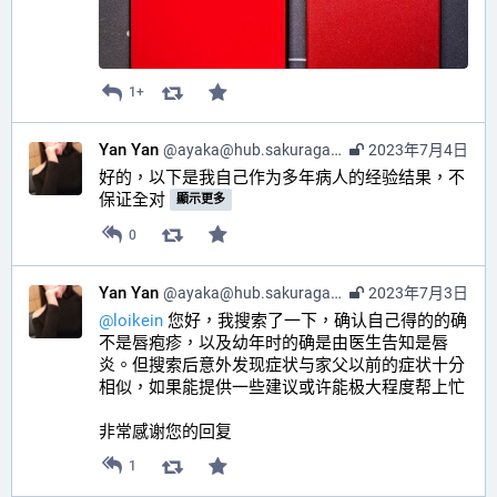
1+
Yan Yan
@
ayaka@hub.sakuragawa.moe
2023年7月4日
好的，以下是我自己作为多年病人的经验结果，不
保证全对 
顯示更多
0
Yan Yan
@
ayaka@hub.sakuragawa.moe
2023年7月3日
@
loikein
 您好，我搜索了一下，确认自己得的的确
不是唇疱疹，以及幼年时的确是由医生告知是唇
炎。但搜索后意外发现症状与家父以前的症状十分
相似，如果能提供一些建议或许能极大程度帮上忙
非常感谢您的回复
1