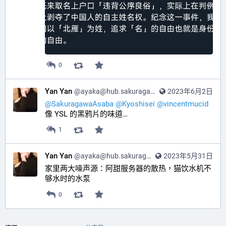
0
Yan Yan
@
ayaka@hub.sakuragawa.moe
2023年6月2日
@
SakuragawaAsaba
@
Kyoshisei
@
vincentmucid
像 YSL 的黑鸦片的味道…
1
Yan Yan
@
ayaka@hub.sakuragawa.moe
2023年5月31日
家里两大噪声源：阿甜服务器的散热，猫饮水机不
够水时的水泵
0