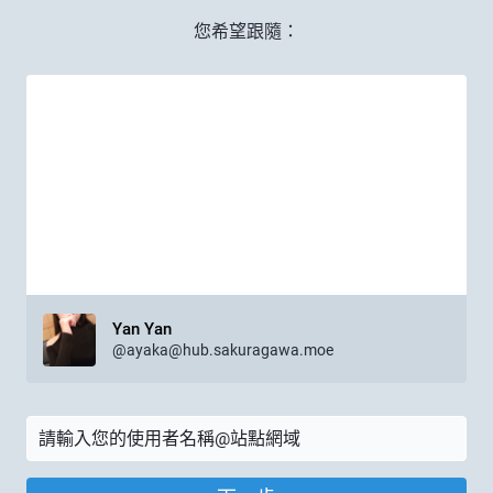
您希望跟隨：
Yan Yan
@
ayaka@hub.sakuragawa.moe