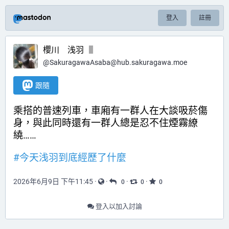
登入
註冊
櫻川 浅羽
@
SakuragawaAsaba@hub.sakuragawa.moe
跟隨
乘搭的普速列車，車廂有一群人在大談吸菸傷
身，與此同時還有一群人總是忍不住煙霧繚
繞……
#
今天浅羽到底經歷了什麼
2026年6月9日 下午11:45
·
·
·
·
0
0
0
登入以加入討論