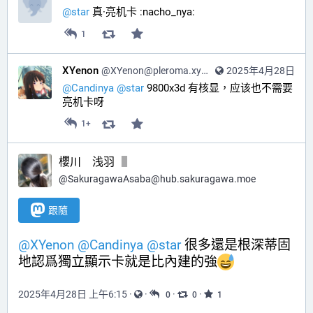
@star
 真·亮机卡 ​:nacho_nya:​
1
XYenon
@
XYenon@pleroma.xyenon.bid
2025年4月28日
@
Candinya
@
star
9800x3d 有核显，应该也不需要
亮机卡呀
1+
櫻川 浅羽
@
SakuragawaAsaba@hub.sakuragawa.moe
跟隨
@
XYenon
@
Candinya
@
star
 很多還是根深蒂固
地認爲獨立顯示卡就是比內建的強
2025年4月28日 上午6:15
·
·
·
·
0
0
1