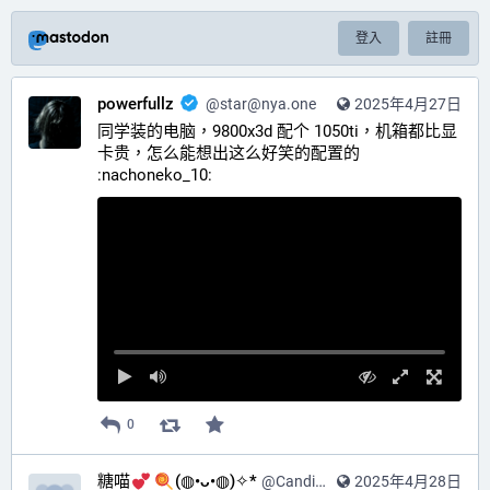
登入
註冊
powerfullz
@
star@nya.one
2025年4月27日
同学装的电脑，9800x3d 配个 1050ti，机箱都比显
卡贵，怎么能想出这么好笑的配置的​
:nachoneko_10:​
0
糖喵
(◍•ᴗ•◍)✧*
@
Candinya@nya.one
2025年4月28日