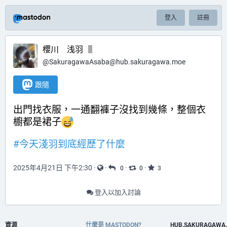
登入
註冊
櫻川 浅羽
@
SakuragawaAsaba@hub.sakuragawa.moe
跟隨
出門找衣服，一通翻褲子沒找到幾條，整個衣
櫥都是裙子
#
今天淺羽到底經歷了什麼
2025年4月21日 下午2:30
·
·
·
·
0
0
3
登入以加入討論
資源
什麼是 MASTODON?
HUB.SAKURAGAWA