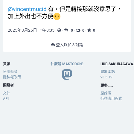
@
vincentmucid
 有，但是轉接那就沒意思了，
加上外出也不方便
2025年3月26日 上午8:05
·
·
·
·
0
0
0
登入以加入討論
資源
什麼是 MASTODON?
HUB.SAKURAGAWA
使用條款
關於本站
隱私權政策
v3.5.19
開發者
更多......
文件
原始碼
API
行動應用程式