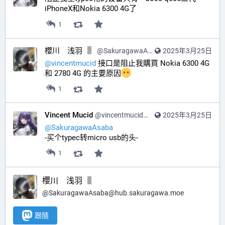
iPhoneX和Nokia 6300 4G了
1
櫻川 浅羽
@
SakuragawaAsaba@hub.sakuragawa.moe
2025年3月25日
@
vincentmucid
 接口是阻止我購買 Nokia 6300 4G 
和 2780 4G 的主要原因
1
Vincent Mucid
@
vincentmucid@pawoo.net
2025年3月25日
@
SakuragawaAsaba
-买个typec转micro usb的头-
1
櫻川 浅羽
@
SakuragawaAsaba@hub.sakuragawa.moe
跟隨