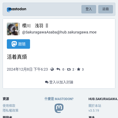
登入
註冊
櫻川 浅羽
@
SakuragawaAsaba@hub.sakuragawa.moe
跟隨
活着真煩
2024年12月8日 下午6:23
·
·
·
·
0
2
3
登入以加入討論
資源
什麼是 MASTODON?
HUB.SAKURAGAWA
使用條款
關於本站
隱私權政策
v3.5.19