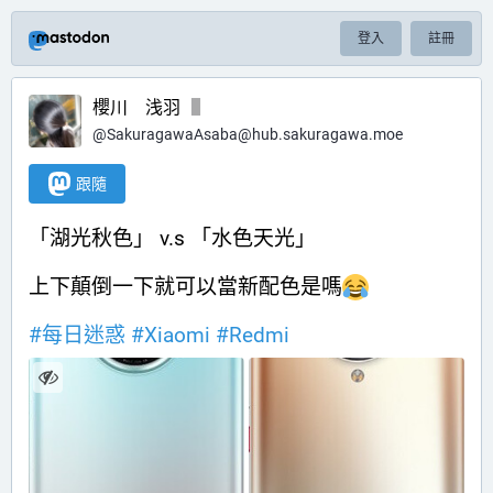
登入
註冊
櫻川 浅羽
@
SakuragawaAsaba@hub.sakuragawa.moe
跟隨
「湖光秋色」 v.s 「水色天光」
上下顛倒一下就可以當新配色是嗎
#
每日迷惑
#
Xiaomi
#
Redmi