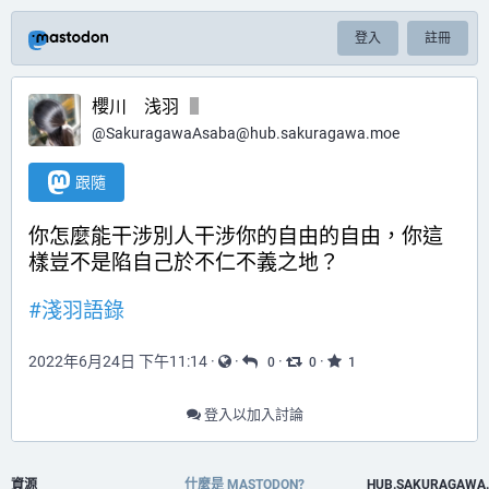
登入
註冊
櫻川 浅羽
@
SakuragawaAsaba@hub.sakuragawa.moe
跟隨
你怎麼能干涉別人干涉你的自由的自由，你這
樣豈不是陷自己於不仁不義之地？
#
淺羽語錄
2022年6月24日 下午11:14
·
·
·
·
0
0
1
登入以加入討論
資源
什麼是 MASTODON?
HUB.SAKURAGAWA