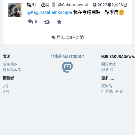
櫻川 浅羽
@
SakuragawaAsaba@hub.sakuragawa.moe
2022年2月28日
@
KagurazakaInkscape
 我在考慮補貼一點家用
0
登入以加入討論
資源
什麼是 MASTODON?
HUB.SAKURAGAWA
使用條款
關於本站
隱私權政策
v3.5.19
開發者
更多......
文件
原始碼
API
行動應用程式