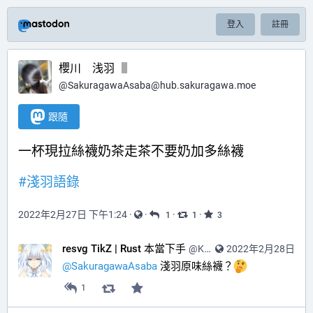
登入
註冊
櫻川 浅羽
@
SakuragawaAsaba@hub.sakuragawa.moe
跟隨
一杯現拉絲襪奶茶走茶不要奶加多絲襪
#
淺羽語錄
2022年2月27日 下午1:24
·
·
·
·
1
1
3
resvg TikZ | Rust 本當下手
@
KagurazakaInkscape@mastodon.social
2022年2月28日
@
SakuragawaAsaba
 淺羽原味絲襪？
1