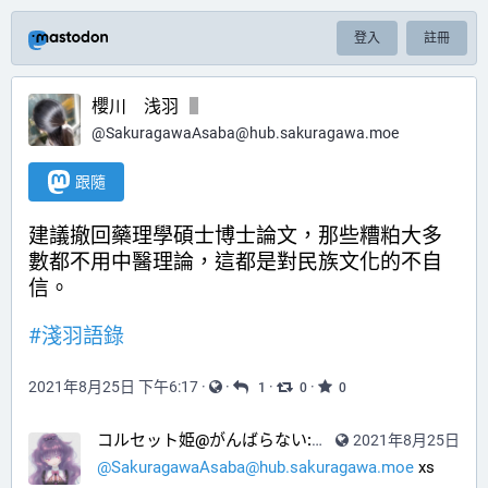
登入
註冊
櫻川 浅羽
@
SakuragawaAsaba@hub.sakuragawa.moe
跟隨
建議撤回藥理學碩士博士論文，那些糟粕大多
數都不用中醫理論，這都是對民族文化的不自
信。
#
淺羽語錄
2021年8月25日 下午6:17
·
·
·
·
1
0
0
コルセット姫@がんばらない:gtnxl3:
2021年8月25日
@
c@misskey.gothl
@SakuragawaAsaba@hub.sakuragawa.moe
 xs