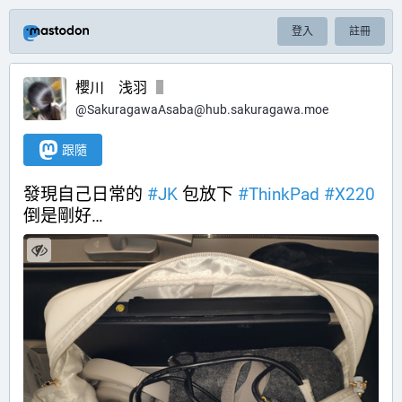
登入
註冊
櫻川 浅羽
@
SakuragawaAsaba@hub.sakuragawa.moe
跟隨
發現自己日常的 
#
JK
 包放下 
#
ThinkPad
#
X220
倒是剛好…