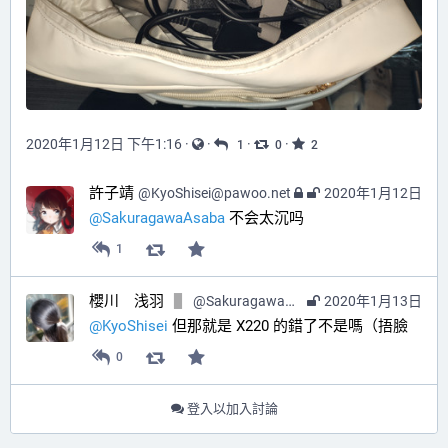
2020年1月12日 下午1:16
·
·
·
·
1
0
2
許子靖
@
KyoShisei@pawoo.net
2020年1月12日
@
SakuragawaAsaba
 不会太沉吗
1
櫻川 浅羽
@
SakuragawaAsaba@hub.sakuragawa.moe
2020年1月13日
@
KyoShisei
 但那就是 X220 的錯了不是嗎（捂臉
0
登入以加入討論