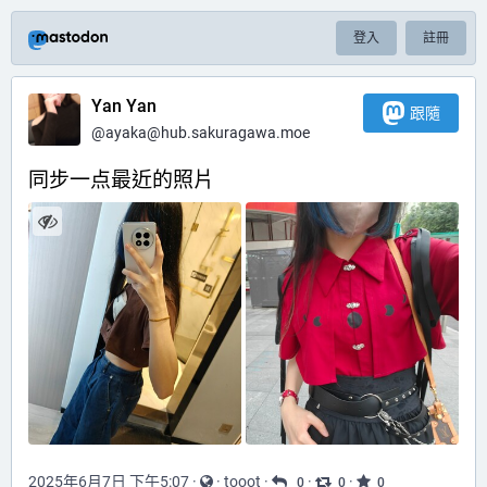
登入
註冊
Yan Yan
跟隨
@
ayaka@hub.sakuragawa.moe
同步一点最近的照片
2025年6月7日 下午5:07
·
·
tooot
·
·
·
0
0
0