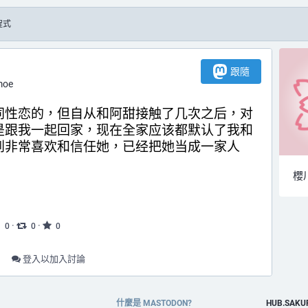
程式
跟隨
moe
同性恋的，但自从和阿甜接触了几次之后，对
是跟我一起回家，现在全家应该都默认了我和
到非常喜欢和信任她，已经把她当成一家人
櫻
·
·
0
0
0
登入以加入討論
什麼是 MASTODON?
HUB.SAK