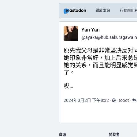
關於本站
行動應用
Yan Yan
@
ayaka@hub.sakuragawa.
原先我父母是非常坚决反对
她印象非常好，加上后来总
她的关系，而且能明显感觉
了。
哎…
2024年3月2日 下午8:32
·
·
tooot
·
資源
開發者