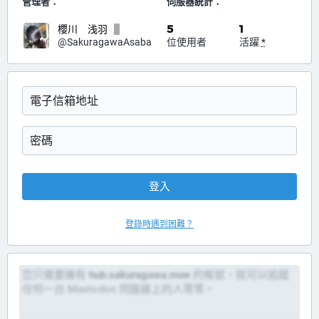
管理者：
伺服器統計：
5
1
櫻川 浅羽
位使用者
活躍
*
@SakuragawaAsaba
登入
登錄時遇到困難？
您只需要擁有
hub.sakuragawa.moe
的帳號，就可以追蹤
任何一台 Mastodon 伺服器上的人等等。