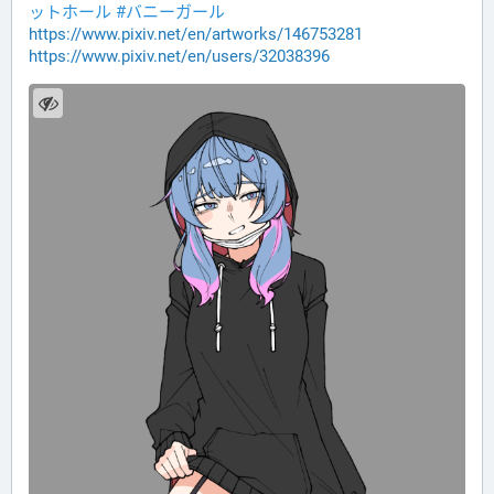
ットホール
#バニーガール
https://www.pixiv.net/en/artworks/146753281
https://www.pixiv.net/en/users/32038396