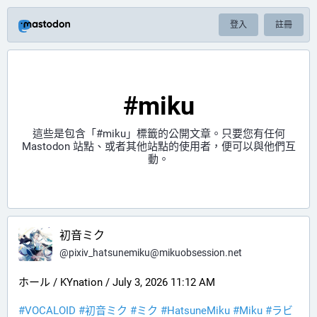
登入
註冊
#miku
這些是包含「
#miku
」標籤的公開文章。只要您有任何
Mastodon 站點、或者其他站點的使用者，便可以與他們互
動。
初音ミク
@
pixiv_hatsunemiku@mikuobsession.net
ホール / KYnation / July 3, 2026 11:12 AM
#VOCALOID
#初音ミク
#ミク
#HatsuneMiku
#Miku
#ラビ