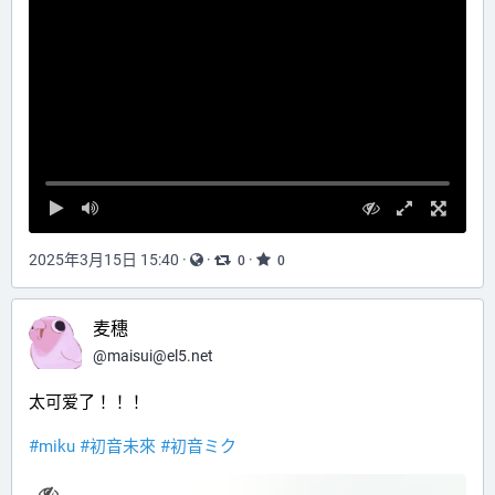
2025年3月15日 15:40
·
·
·
0
0
麦穗
@
maisui@el5.net
太可爱了！！！
#
miku
#
初音未來
#
初音ミク