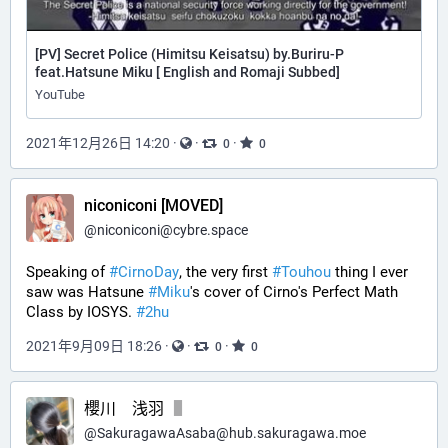
[PV] Secret Police (Himitsu Keisatsu) by.Buriru-P
feat.Hatsune Miku [ English and Romaji Subbed]
YouTube
2021年12月26日 14:20
·
·
·
0
0
niconiconi [MOVED]
@
niconiconi@cybre.space
Speaking of 
#
CirnoDay
, the very first 
#
Touhou
 thing I ever 
saw was Hatsune 
#
Miku
's cover of Cirno's Perfect Math 
Class by IOSYS. 
#
2hu
2021年9月09日 18:26
·
·
·
0
0
櫻川 浅羽
@
SakuragawaAsaba@hub.sakuragawa.moe