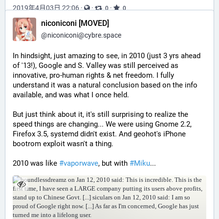
2019年4月03日 22:06
·
·
·
0
0
niconiconi [MOVED]
@
niconiconi@cybre.space
In hindsight, just amazing to see, in 2010 (just 3 yrs ahead 
of '13!), Google and S. Valley was still perceived as 
innovative, pro-human rights & net freedom. I fully 
understand it was a natural conclusion based on the info 
available, and was what I once held.
But just think about it, it's still surprising to realize the 
speed things are changing... We were using Gnome 2.2, 
Firefox 3.5, systemd didn't exist. And geohot's iPhone 
bootrom exploit wasn't a thing.
2010 was like 
#
vaporwave
, but with 
#
Miku
...