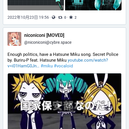
2022年10月23日 19:56
·
·
·
0
2
niconiconi [MOVED]
@
niconiconi@cybre.space
Enough politics, have a Hatsune Miku song. Secret Police 
by. Buriru-P feat. Hatsune Miku 
youtube.com/watch?
v=i01HamG0Jn
#
miku
#
vocaloid