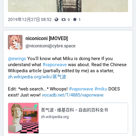
2019年12月27日 08:52
·
·
·
0
1
niconiconi [MOVED]
@
niconiconi@cybre.space
@
ewings
 You'll know what Miku is doing here If you 
understand what 
#
vaporwave
 was about. Read the Chinese 
Wikipedia article (partially edited by me) as a starter, 
zh.wikipedia.org/wiki/蒸气波
Edit: *web search...* Whoops! 
#
vaporwave
#
miku
 DOES 
exist! Just wow! 
vocadb.net/T/4885/vaporwave
蒸气波 - 维基百科，自由的百科全书
zh.wikipedia.org