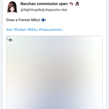
Nacchan commission open
@
Nightingalle@shpposter.club
Drew a Finnish Miku!
#art
#fediart
#Miku
#Hatsunemiku