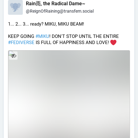
Rain雨, the Radical Dame~
@
ReignOfRaining@transfem.social
1... 2... 3... ready? MIKU, MIKU BEAM!
KEEP GOING 
#MIKU
! DON'T STOP UNTIL THE ENTIRE 
#FEDIVERSE
 IS FULL OF HAPPINESS AND LOVE! 