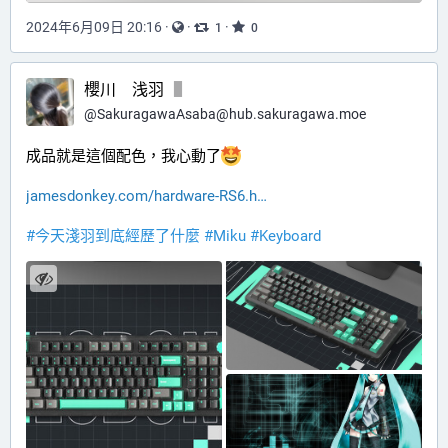
2024年6月09日 20:16
·
·
·
1
0
櫻川 浅羽
@
SakuragawaAsaba@hub.sakuragawa.moe
成品就是這個配色，我心動了
jamesdonkey.com/hardware-RS6.h
#
今天淺羽到底經歷了什麼
#
Miku
#
Keyboard