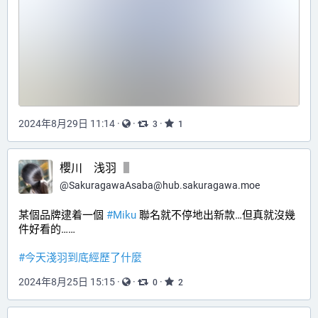
2024年8月29日 11:14
·
·
·
3
1
櫻川 浅羽
@
SakuragawaAsaba@hub.sakuragawa.moe
某個品牌逮着一個 
#
Miku
 聯名就不停地出新款…但真就沒幾
件好看的……
#
今天淺羽到底經歷了什麼
2024年8月25日 15:15
·
·
·
0
2