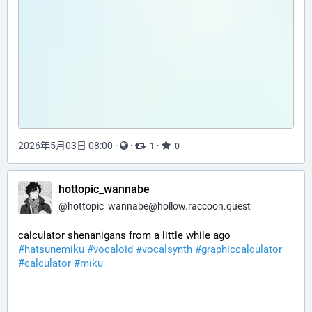
2026年5月03日 08:00
·
·
·
1
0
hottopic_wannabe
@
hottopic_wannabe@hollow.raccoon.quest
calculator shenanigans from a little while ago 
#hatsunemiku
#vocaloid
#vocalsynth
#graphiccalculator
#calculator
#miku